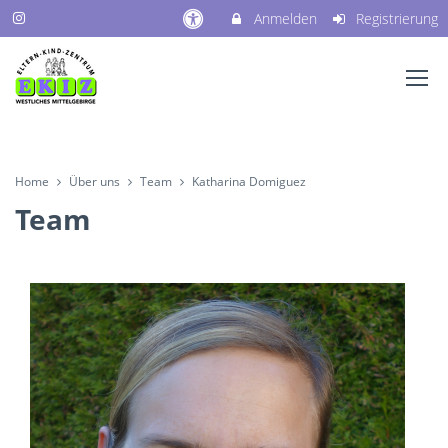
Anmelden
Registrierung
Home
Über uns
Team
Katharina Domiguez
Team