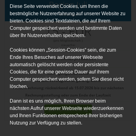
Beginn Juli
Diese Seite verwendet Cookies, um Ihnen die
bestmögliche Nutzererfahrung auf unserer Website zu
6 Monate
bieten. Cookies sind Textdateien, die auf Ihrem
15,- EUR
Computer gespeichert werden und bestimmte Daten
über Ihr Nutzerverhalten speichern.
(pro Mitgliedschaft )
steuerfrei
Cookies können „Session-Cookies“ sein, die zum
Ende Ihres Besuches auf unserer Webseite
Zahlweise:
einmal pro Laufzeit
automatisch gelöscht werden oder persistente
Cookies, die für eine gewisse Dauer auf ihrem
Kündigungsfrist: keine
Computer gespeichert werden, sofern Sie diese nicht
Autom. Vertragsverlängerung: keine
löschen.
Preisberechnung: rückwirkend ab 15.07.2026 bis zur nächsten
Rechnungsstellung oder zum Ende der Laufzeit
Dann ist es uns möglich, Ihren Browser beim
nächsten Aufruf unserer Webseite wiederzuerkennen
Zum Online-Antrag
und Ihnen Funktionen entsprechend Ihrer bisherigen
Nutzung zur Verfügung zu stellen.