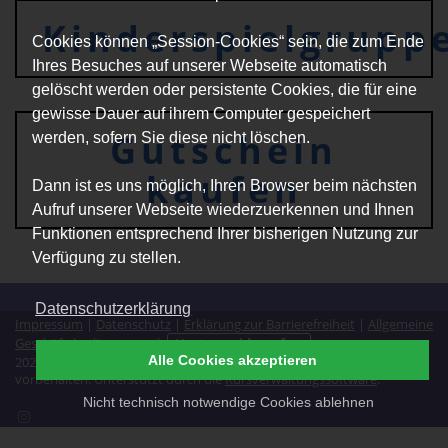
Kinderspielgrupp
Cookies können „Session-Cookies“ sein, die zum Ende
Ihres Besuches auf unserer Webseite automatisch
gelöscht werden oder persistente Cookies, die für eine
gewisse Dauer auf ihrem Computer gespeichert
Gutschein
werden, sofern Sie diese nicht löschen.
kaufen
Dann ist es uns möglich, Ihren Browser beim nächsten
Aufruf unserer Webseite wiederzuerkennen und Ihnen
Funktionen entsprechend Ihrer bisherigen Nutzung zur
Verfügung zu stellen.
Datenschutzerklärung
Impressum
|
Datenschutz
|
Erklärung zur Barrierefreiheit
|
Allgemeine
Geschäftsbedingungen
|
Vertrag widerrufen
Alle Cookies akzeptieren
2026 © Eltern Kind Zentrum westliches Mittelgebirge. Alle Rechte
vorbehalten. Unterstützt durch die
Kursverwaltungssoftware
.
Nicht technisch notwendige Cookies ablehnen