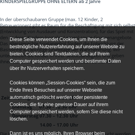
KINDERSPIELGRUPPE OHNE ELTERN ab 2 Jahre
In der überschaubaren Gruppe (max. 12 Kinder, 2
Betreuerinnen) gibt es Raum für die Beschäftigung mit sich selbst
(Entwicklung von Ausdauer und Konzentration), für das Spiel mit
den anderen Kindern (soziales Lernen) sowie Gruppenangebote.
Diese Seite verwendet Cookies, um Ihnen die
Das altersgerechte Spielangebot fördert die Entwicklung der
bestmögliche Nutzererfahrung auf unserer Website zu
Basissinne als wichtige Grundlage der Wahrnehmung. Wir
bieten. Cookies sind Textdateien, die auf Ihrem
unterstützen die Kinder in ihrer Selbstständigkeit und geben
ihnen damit die Chance, ihr Selbstvertrauen zu stärken.
Computer gespeichert werden und bestimmte Daten
über Ihr Nutzerverhalten speichern.
Cookies können „Session-Cookies“ sein, die zum
Ende Ihres Besuches auf unserer Webseite
Zeit: Montag 07.30 - 12.30 Uhr
automatisch gelöscht werden oder persistente
Cookies, die für eine gewisse Dauer auf ihrem
Dienstag 07.30 - 12.30 Uhr
Computer gespeichert werden, sofern Sie diese nicht
Donnerstag 07.30 – 12.30 Uhr
löschen.
14.00 – 17.00 Uhr
Die Kinderspielgruppe kann 1 – 3 x pro Woche besucht werden
Dann ist es uns möglich, Ihren Browser beim