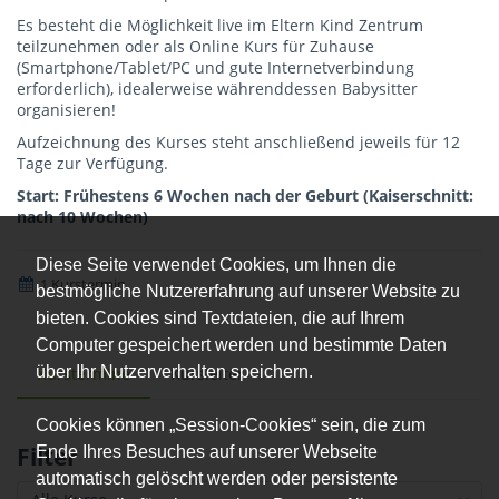
Es besteht die Möglichkeit live im Eltern Kind Zentrum
teilzunehmen oder als Online Kurs für Zuhause
(Smartphone/Tablet/PC und gute Internetverbindung
erforderlich), idealerweise währenddessen Babysitter
organisieren!
Aufzeichnung des Kurses steht anschließend jeweils für 12
Tage zur Verfügung.
Start: Frühestens 6 Wochen nach der Geburt (Kaiserschnitt:
nach 10 Wochen)
Diese Seite verwendet Cookies, um Ihnen die
1 Kurstermin
bestmögliche Nutzererfahrung auf unserer Website zu
bieten. Cookies sind Textdateien, die auf Ihrem
Computer gespeichert werden und bestimmte Daten
über Ihr Nutzerverhalten speichern.
Kurstermine
Kursleiter
Cookies können „Session-Cookies“ sein, die zum
Filter
Ende Ihres Besuches auf unserer Webseite
automatisch gelöscht werden oder persistente