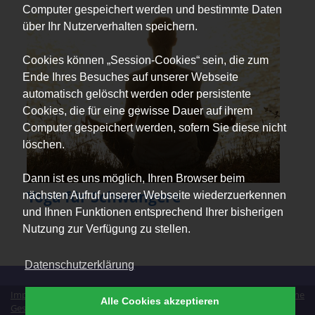
Computer gespeichert werden und bestimmte Daten
über Ihr Nutzerverhalten speichern.
Cookies können „Session-Cookies“ sein, die zum
Ende Ihres Besuches auf unserer Webseite
automatisch gelöscht werden oder persistente
Cookies, die für eine gewisse Dauer auf ihrem
Computer gespeichert werden, sofern Sie diese nicht
löschen.
Dann ist es uns möglich, Ihren Browser beim
Yoga für Schwangere
nächsten Aufruf unserer Webseite wiederzuerkennen
und Ihnen Funktionen entsprechend Ihrer bisherigen
Nutzung zur Verfügung zu stellen.
Datenschutzerklärung
Impressum
|
Datenschutz
|
Erklärung zur Barrierefreiheit
|
Allgemeine
Alle Cookies akzeptieren
Geschäftsbedingungen
|
Vertrag widerrufen