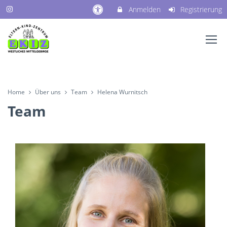
Anmelden
Registrierung
Home
Über uns
Team
Helena Wurnitsch
Team